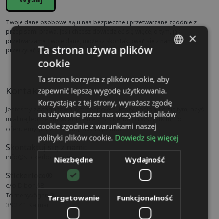
Wyślij
Twoje dane osobowe są u nas bezpieczne i przetwarzane zgodnie z
przepisami prawa. Jeśli chcesz dowiedzieć się więcej o tym, jak
×
przetwarzamy Twoje dane, możesz skontaktować się z nami lub
Ta strona używa plików
przeczytać więcej
tutaj
.
cookie
SWEDISH
Ta strona korzysta z plików cookie, aby
ENGLISH
Kontakt Stickerloco
zapewnić lepszą wygodę użytkowania.
DUTCH
Korzystając z tej strony, wyrażasz zgodę
Jesteśmy zaangażowanym zespołem, który pasjonuje się tym, abyś
na używanie przez nas wszystkich plików
DANISH
miał najlepsze doświadczenie z Stickerloco i wszystkim, co
cookie zgodnie z warunkami naszej
oferujemy. Jesteśmy tutaj, aby Ci pomóc!
FINNISH
polityki plików cookie.
Dowiedz się więcej
Skontaktuj się z nami:
FRENCH
info@stickerloco.com
Niezbędne
Wydajność
GERMAN
Stickerloco®
NORWEGIAN
c/o Dibor AB
Törnebyvägen 3
Targetowanie
Funkcjonalność
POLISH
392 41 Kalmar
PORTUGUESE