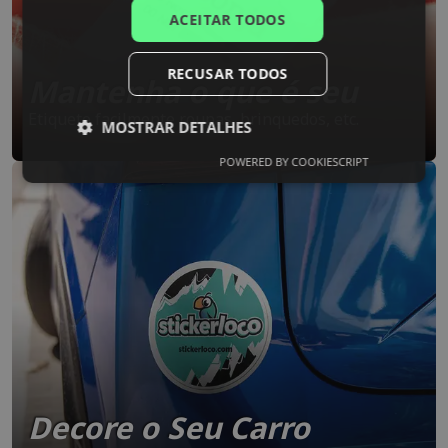
SPANISH
ACEITAR TODOS
RECUSAR TODOS
Mantenha o que é seu
Etiquete facilmente roupas, brinquedos, etc.
MOSTRAR DETALHES
POWERED BY COOKIESCRIPT
Decore o Seu Carro