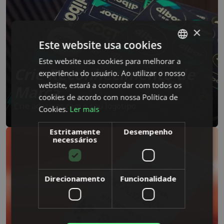
×
Este website usa cookies
Este website usa cookies para melhorar a
SWEDISH
Crie Reconhecimento de
experiência do usuário. Ao utilizar o nosso
ENGLISH
website, estará a concordar com todos os
Marca
DUTCH
cookies de acordo com nossa Política de
Crie adesivos com o seu logotipo
Cookies.
Ler mais
DANISH
FINNISH
Estritamente
Desempenho
necessários
FRENCH
GERMAN
Direcionamento
Funcionalidade
NORWEGIAN
POLISH
PORTUGUESE