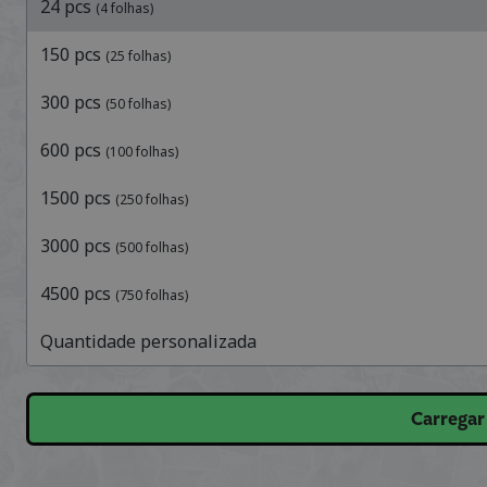
24
pcs
(
4
folhas
)
150
pcs
(
25
folhas
)
300
pcs
(
50
folhas
)
600
pcs
(
100
folhas
)
1500
pcs
(
250
folhas
)
3000
pcs
(
500
folhas
)
4500
pcs
(
750
folhas
)
Quantidade personalizada
Carrega