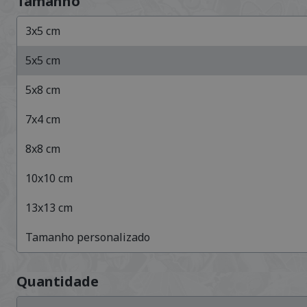
Tamanho
3
x
5
cm
5
x
5
cm
5
x
8
cm
7
x
4
cm
8
x
8
cm
10
x
10
cm
13
x
13
cm
Tamanho personalizado
Quantidade