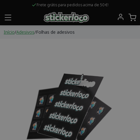
Frete grátis para pedidos acima de 50 €!
Início
/
Adesivos
/
Folhas de adesivos