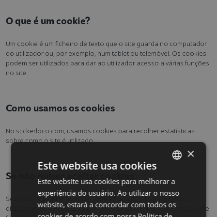
O que é um cookie?
Um cookie é um ficheiro de texto que o site guarda no computador
do utilizador ou, por exemplo, num tablet ou telemóvel. Os cookies
podem ser utilizados para dar ao utilizador acesso a várias funções
no site.
Como usamos os cookies
No stickerloco.com, usamos cookies para recolher estatísticas
sobre como o site é utilizado.
×
Este website usa cookies
Se não quiser aceitar cookies
Este website usa cookies para melhorar a
SWEDISH
experiência do usuário. Ao utilizar o nosso
ENGLISH
Se não nos permitir guardar cookies no seu computador ou
website, estará a concordar com todos os
dispositivo móvel, ou se quiser eliminar os cookies existentes, pode
DUTCH
cookies de acordo com nossa Política de