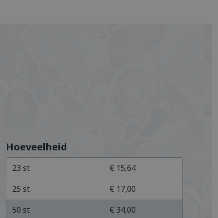
Hoeveelheid
23
st
€ 15,64
25
st
€ 17,00
50
st
€ 34,00