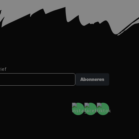
ief
Abonneren