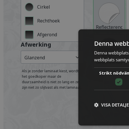
Cirkel
Rechthoek
Reflecterend
Afgerond
Denna webb
Afwerking
Denna webbplats 
Glanzend
webbplats samtyck
Geborsteld al
Als je zonder laminaat kiest, wordt
Strikt nödvä
het goedkoper maar de
duurzaamheid is niet zo lang en ze
zijn niet zo slijtvast als met laminaat.
VISA DETALJ