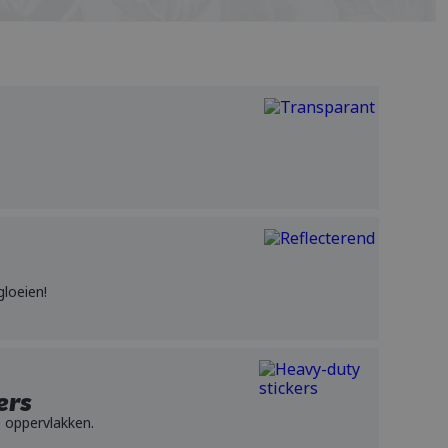
POLISH
PORTUGUESE
SPANISH
gloeien!
ers
 oppervlakken.