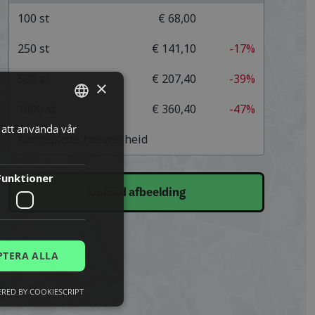
100
st
€ 68,00
250
st
€ 141,10
-17%
500
st
€ 207,40
-39%
×
1000
st
€ 360,40
-47%
att använda vår
SWEDISH
Aangepaste hoeveelheid
ENGLISH
DUTCH
Funktioner
Upload afbeelding
DANISH
FINNISH
FRENCH
PTERA ALLA
GERMAN
RED BY COOKIESCRIPT
NORWEGIAN