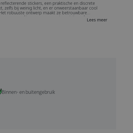
eflecterende stickers, een praktische en discrete
, zelfs bij weinig licht, en er onweerstaanbaar cool
lt. Het robuuste ontwerp maakt ze betrouwbare
 avonturen, of het nu een avondwandeling of een
Lees meer
 compromitteren. Upgrade je dagelijks leven met onze
rvoor dat je gezien wordt, zelfs in het donker!
Binnen- en buitengebruik