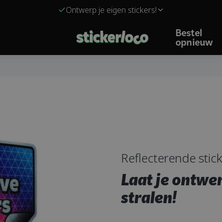
Ontwerp je eigen stickers!
Bestel
opnieuw
Reflecterende stic
Laat je ontwer
stralen!