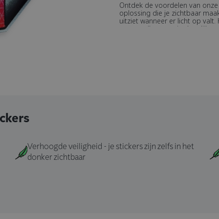
Ontdek de voordelen van onze r
oplossing die je zichtbaar maakt
uitziet wanneer er licht op va
metgezellen voor je dagelijkse
fietstocht bij schemering is. Met een moderne en strakke uitstraling bieden ze veiligheid
zonder je persoonlijke stijl te
reflecterende stickers en zorg e
ickers
Verhoogde veiligheid - je stickers zijn zelfs in het
donker zichtbaar