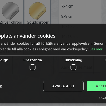
7x4
cm
8x8
cm
Zilver chroom
Goudchroom
10x10
cm
plats använder cookies
10x15
cm
använder cookies för att förbättra användarupplevelsen. Genom 
20x10
cm
er du till alla cookies i enlighet med vår cookiepolicy.
Läs mer
uminium
Zwaar werk
20x20
cm
ndigt
Prestanda
Inriktning
Aangepaste maat
ER
AVVISA ALLT
ACCE
POWE