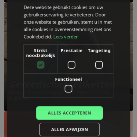
Deze website gebruikt cookies om uw
ENGLISH
gebruikerservaring te verbeteren. Door
DUTCH
onze website te gebruiken, stemt u in met
alle cookies in overeenstemming met ons
DANISH
Cookiebeleid.
Lees verder
FINNISH
Strikt
Prestatie
Targeting
FRENCH
noodzakelijk
GERMAN
NORWEGIAN
Functioneel
Gereedschapsetiketten
POLISH
Houd je gereedschap op orde met onze mini-
PORTUGUESE
etiketten
SPANISH
ALLES ACCEPTEREN
ALLES AFWIJZEN