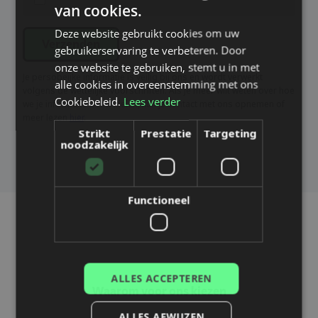
van cookies.
SWEDISH
Deze website gebruikt cookies om uw
ENGLISH
Verzenden
gebruikerservaring te verbeteren. Door
DUTCH
onze website te gebruiken, stemt u in met
Je persobeijke informatie is veilig bij ons en wordt verwerkt
alle cookies in overeenstemming met ons
DANISH
volgens de wettelijke voorschriften. Als je meer wilt weten over hoe
Cookiebeleid.
Lees verder
we je informatie behandelen, kun je contact met ons opnemen of
FINNISH
meer lezen
hier
.
Strikt
Prestatie
Targeting
FRENCH
noodzakelijk
GERMAN
NORWEGIAN
Functioneel
POLISH
PORTUGUESE
SPANISH
ALLES ACCEPTEREN
Waarom voor ons kiezen
ALLES AFWIJZEN