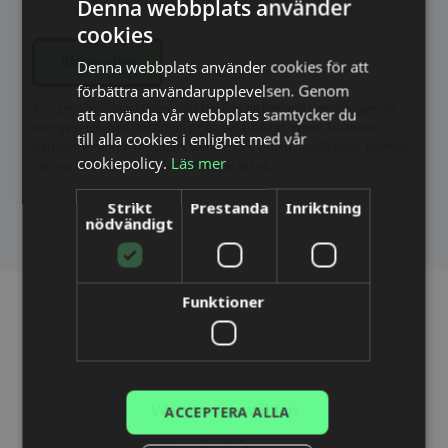
Denna webbplats använder
cookies
SWEDISH
Denna webbplats använder cookies för att
Absenden
ENGLISH
förbättra användarupplevelsen. Genom
DUTCH
Ihre persönlichen Daten sind bei uns sicher und werden gemäß
att använda vår webbplats samtycker du
den gesetzlichen Bestimmungen verarbeitet. Wenn Sie mehr
till alla cookies i enlighet med vår
DANISH
darüber erfahren möchten, wie wir Ihre Daten handhaben, können
cookiepolicy.
Läs mer
Sie uns kontaktieren oder mehr
hier
lesen.
FINNISH
Strikt
Prestanda
Inriktning
FRENCH
nödvändigt
GERMAN
NORWEGIAN
Funktioner
POLISH
PORTUGUESE
SPANISH
ACCEPTERA ALLA
Warum uns wählen