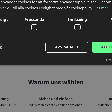
använder cookies för att förbättra användarupplevelsen. Genom 
r erfahren möchten, wie wir Ihre Daten handhaben, können Sie uns 
er du till alla cookies i enlighet med vår cookiepolicy.
Läs mer
ndigt
Prestanda
Inriktning
ER
AVVISA ALLT
ACCE
POWE
Warum uns wählen
erung
Sicher und einfach
Ho
über 349 kr
Wir bieten sichere Zahlungsoptionen
Aufkleber 