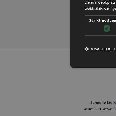
Denna webbplats 
Wenn Sie mehr darübe
mehr
hier
lesen.
webbplats samtyck
Strikt nödvä
VISA DETALJ
Schnelle Lief
Kostenloser Versand 