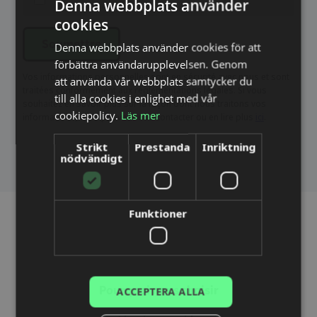
Denna webbplats använder
cookies
SWEDISH
Denna webbplats använder cookies för att
Soumettre
ENGLISH
förbättra användarupplevelsen. Genom
DUTCH
Vos informations personnelles sont en sécurité avec nous et sont
att använda vår webbplats samtycker du
traitées conformément aux réglementations légales. Si vous
till alla cookies i enlighet med vår
DANISH
souhaitez en savoir plus sur la façon dont nous traitons vos
cookiepolicy.
Läs mer
informations, vous pouvez nous contacter ou en lire plus
ici
.
FINNISH
Strikt
Prestanda
Inriktning
FRENCH
nödvändigt
GERMAN
NORWEGIAN
Funktioner
POLISH
PORTUGUESE
SPANISH
ACCEPTERA ALLA
Pourquoi nous choisir