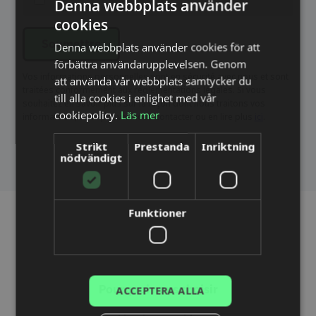
Denna webbplats använder
cookies
SWEDISH
Denna webbplats använder cookies för att
Soumettre
ENGLISH
förbättra användarupplevelsen. Genom
DUTCH
Vos informations personnelles sont en sécurité avec nous et sont
att använda vår webbplats samtycker du
traitées conformément aux réglementations légales. Si vous
till alla cookies i enlighet med vår
DANISH
souhaitez en savoir plus sur la façon dont nous traitons vos
cookiepolicy.
Läs mer
informations, vous pouvez nous contacter ou en lire plus
ici
.
FINNISH
Strikt
Prestanda
Inriktning
FRENCH
nödvändigt
GERMAN
NORWEGIAN
Funktioner
POLISH
PORTUGUESE
SPANISH
ACCEPTERA ALLA
Pourquoi nous choisir