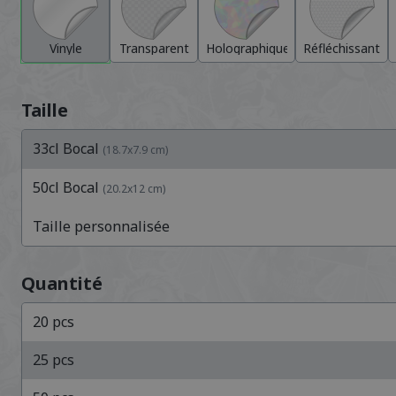
Vinyle
Transparent
Holographique
Réfléchissant
Taille
33cl Bocal
(
18.7
x
7.9
cm
)
50cl Bocal
(
20.2
x
12
cm
)
Taille personnalisée
Quantité
20
pcs
25
pcs