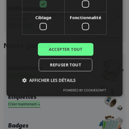
NORWEGIAN
Réfléchissant
POLISH
Laissez votre design briller dans
Ciblage
Fonctionnalité
l'obscurité!
PORTUGUESE
Réfléchissant
SPANISH
Voir tous les matériaux
Notre gamme
ACCEPTER TOUT
REFUSER TOUT
Autocollants
Créer maintenant
AFFICHER LES DÉTAILS
POWERED BY COOKIESCRIPT
Étiquettes
Créer maintenant
Badges