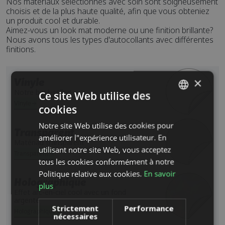
Nos matériaux sélectionnés avec soin sont soigneusement
choisis et de la plus haute qualité, afin que vous obteniez
un produit cool et durable.
Aimez-vous un look mat moderne ou une finition brillante?
Nous avons tous les types d'autocollants avec différentes
finitions.
×
Vinyle
Notre best-seller!
Ce site Web utilise des
Vinyle
cookies
SWEDISH
Notre site Web utilise des cookies pour
ENGLISH
Transparent
améliorer l"expérience utilisateur. En
Matériau transparent
DUTCH
utilisant notre site Web, vous acceptez
Transparent
tous les cookies conformément à notre
DANISH
Politique relative aux cookies.
En savoir
FINNISH
Holographique
plus
Effet arc-en-ciel cool avec un fond
FRENCH
argenté
Strictement
Performance
GERMAN
Holographique
nécessaires