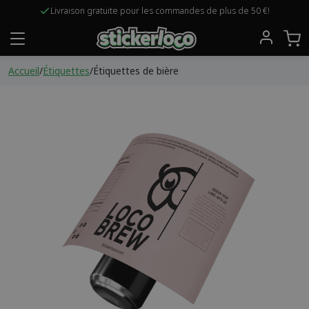
Concevez vos propres étiquettes de nom!
Livraison gratuite pour les commandes de plus de 50 €!
Accueil
/
Étiquettes
/
Étiquettes de bière