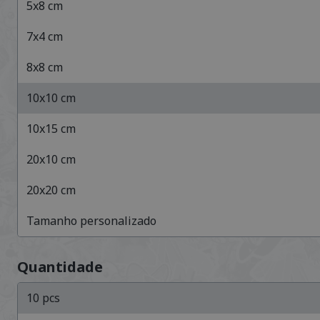
5
x
8
cm
7
x
4
cm
8
x
8
cm
10
x
10
cm
10
x
15
cm
20
x
10
cm
20
x
20
cm
Tamanho personalizado
Quantidade
10
pcs