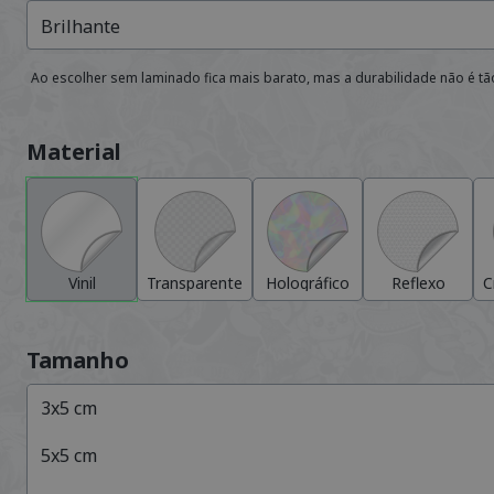
Brilhante
Ao escolher sem laminado fica mais barato, mas a durabilidade não é t
Material
Vinil
Transparente
Holográfico
Reflexo
C
Tamanho
3
x
5
cm
5
x
5
cm