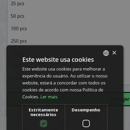
25
pcs
50
pcs
100
pcs
250
pcs
×
500
pcs
Este website usa cookies
1000
pcs
Este website usa cookies para melhorar a
SWEDISH
experiência do usuário. Ao utilizar o nosso
Quantidade personalizada
ENGLISH
website, estará a concordar com todos os
DUTCH
cookies de acordo com nossa Política de
Cookies.
Ler mais
DANISH
Carrega
FINNISH
Estritamente
Desempenho
necessários
FRENCH
GERMAN