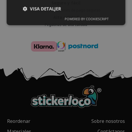
Seguro y fácil
VISA DETALJER
Ofrecemos soluciones de pago seguras
Alta calidad
POWERED BY COOKIESCRIPT
Pegatinas de alta calidad
Reordenar
Sobre nosotros
Materiales
Contáctanos