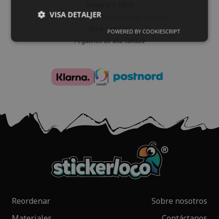
Seguro y fácil
VISA DETALJER
Ofrecemos soluciones de pago seguras
Alta calidad
POWERED BY COOKIESCRIPT
Pegatinas de alta calidad
Reordenar
Sobre nosotros
Materiales
Contáctanos