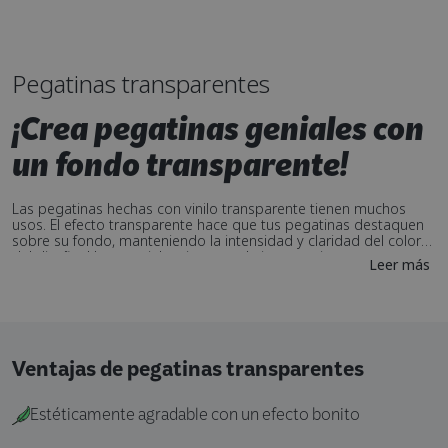
Pegatinas transparentes
¡Crea pegatinas geniales con
un fondo transparente!
Las pegatinas hechas con vinilo transparente tienen muchos
usos. El efecto transparente hace que tus pegatinas destaquen
sobre su fondo, manteniendo la intensidad y claridad del color
del diseño. Un material resistente a la intemperie que es
Leer más
duradero tanto en interiores como en exteriores. Perfecto para
propósitos decorativos y prácticos si deseas que tus pegatinas
sean notorias.
Ventajas de pegatinas transparentes
Estéticamente agradable con un efecto bonito