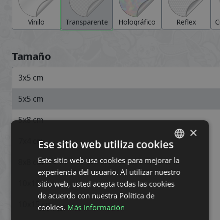
Vinilo
Transparente
Holográfico
Reflex
C
Tamaño
3x5
cm
5x5
cm
5x8
cm
×
7x4
cm
Ese sitio web utiliza cookies
Este sitio web usa cookies para mejorar la
SWEDISH
8x8
cm
experiencia del usuario. Al utilizar nuestro
ENGLISH
10x10
cm
sitio web, usted acepta todas las cookies
DUTCH
de acuerdo con nuestra Política de
10x15
cm
cookies.
Más información
DANISH