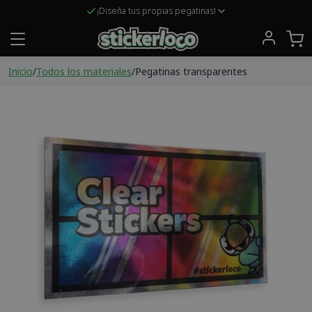
¡Diseña tus propias pegatinas!
Inicio
/
Todos los materiales
/
Pegatinas transparentes