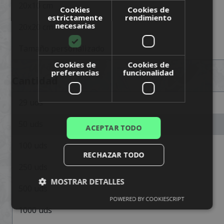
20x10
cm
FINNISH
Cookies
Cookies de
estrictamente
rendimiento
FRENCH
necesarias
20x20
cm
GERMAN
Tamaño personalizado
NORWEGIAN
Cookies de
Cookies de
preferencias
funcionalidad
POLISH
Cantidad
PORTUGUESE
29
uds
SPANISH
50
uds
ACEPTAR TODO
100
uds
RECHAZAR TODO
250
uds
MOSTRAR DETALLES
500
uds
POWERED BY COOKIESCRIPT
1000
uds