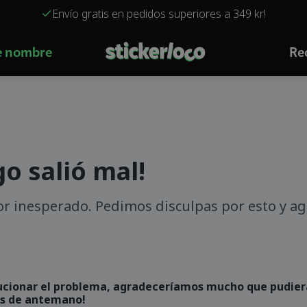
Envío gratis en pedidos superiores a 349 kr!
de nombre
Re
go salió mal!
or inesperado. Pedimos disculpas por esto y a
ucionar el problema, agradeceríamos mucho que pudiera
as de antemano!