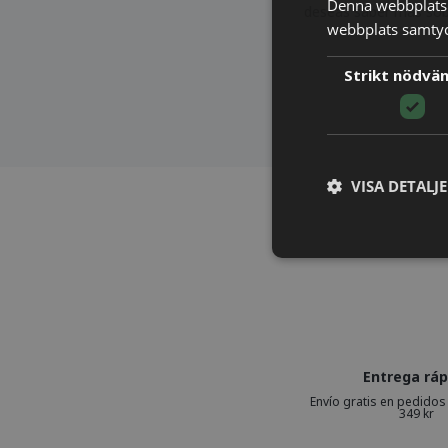
Denna webbplats 
deseas saber más so
webbplats samtyck
Strikt nödvä
VISA DETALJ
Entrega ráp
Envío gratis en pedidos
349 kr