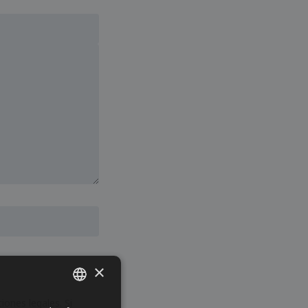
×
ones legales. Si