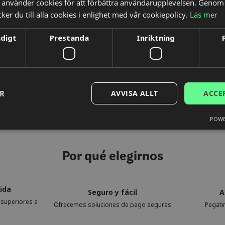
använder cookies för att förbättra användarupplevelsen. Genom 
bre cómo manejamos tu información, puedes contactarnos o leer 
er du till alla cookies i enlighet med vår cookiepolicy.
Läs mer
ndigt
Prestanda
Inriktning
ER
AVVISA ALLT
ACCE
POWE
Por qué elegirnos
ida
Seguro y fácil
A
 superiores a
Ofrecemos soluciones de pago seguras
Pegati